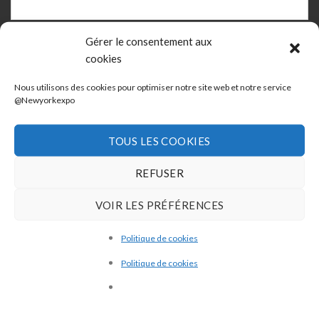
Gérer le consentement aux
Objet
cookies
Nous utilisons des cookies pour optimiser notre site web et notre service
@Newyorkexpo
Votre message
TOUS LES COOKIES
REFUSER
VOIR LES PRÉFÉRENCES
En cochant cette case vous avez pris connaissance de la
Politique de cookies
politiques de confidentialités du site @jamesmcqueen.fr
Politique de cookies